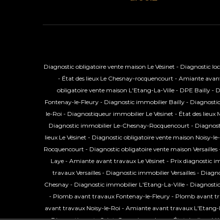
Diagnostic obligatoire vente maison Le Vésinet
-
Diagnostic lo
-
État des lieux Le Chesnay-rocquencourt
-
Amiante avant
obligatoire vente maison L'Etang-La-Ville
-
DPE Bailly
-
D
Fontenay-le-Fleury
-
Diagnostic immobilier Bailly
-
Diagnostic
le-Roi
-
Diagnostiqueur immobilier Le Vésinet
-
État des lieux 
Diagnostic immobilier Le-Chesnay-Rocquencourt
-
Diagnost
lieux Le Vésinet
-
Diagnostic obligatoire vente maison Noisy-le
Rocquencourt
-
Diagnostic obligatoire vente maison Versailles
Laye
-
Amiante avant travaux Le Vésinet
-
Prix diagnostic i
travaux Versailles
-
Diagnostic immobilier Versailles
-
Diagno
Chesnay
-
Diagnostic immobilier L'Etang-La-Ville
-
Diagnostic
-
Plomb avant travaux Fontenay-le-Fleury
-
Plomb avant tr
avant travaux Noisy-le-Roi
-
Amiante avant travaux L'Etang-L
Diagnostic vente Saint-Germain-en-Laye
-
État des lieux L'é