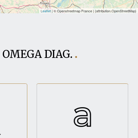
Leaflet
| © Openstreetmap France | {attribution.OpenStreetMap}
ar OMEGA DIAG.