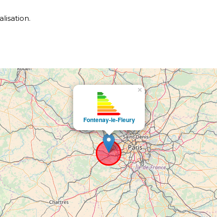
alisation.
×
Fontenay-le-Fleury