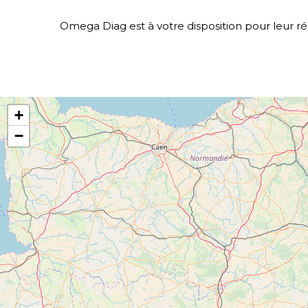
Omega Diag est à votre disposition pour leur ré
+
−