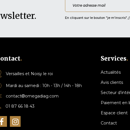
ewsletter
.
En cliquant sur le bouton "je m'inscris"
ontact
.
Services
.
Actualités
Versailles et Noisy le roi
Avis clients
Mardi au samedi : 10h - 13h / 14h - 18h
Secteur d’inté
contact
omegadiag.com
Paiement en l
01 87 66 18 43
Espace client
Contact