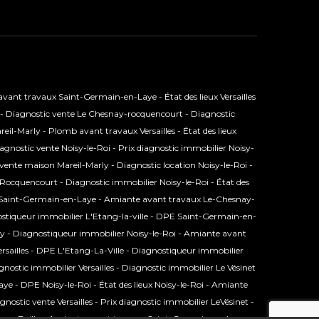
vant travaux Saint-Germain-en-Laye
-
État des lieux Versailles
-
Diagnostic vente Le Chesnay-rocquencourt
-
Diagnostic
reil-Marly
-
Plomb avant travaux Versailles
-
État des lieux
agnostic vente Noisy-le-Roi
-
Prix diagnostic immobilier Noisy-
 vente maison Mareil-Marly
-
Diagnostic location Noisy-le-Roi
-
Rocquencourt
-
Diagnostic immobilier Noisy-le-Roi
-
État des
r Saint-Germain-en-Laye
-
Amiante avant travaux Le-Chesnay-
stiqueur immobilier L'Etang-la-ville
-
DPE Saint-Germain-en-
ly
-
Diagnostiqueur immobilier Noisy-le-Roi
-
Amiante avant
sailles
-
DPE L'Etang-La-Ville
-
Diagnostiqueur immobilier
gnostic immobilier Versailles
-
Diagnostic immobilier Le Vésinet
aye
-
DPE Noisy-le-Roi
-
État des lieux Noisy-le-Roi
-
Amiante
gnostic vente Versailles
-
Prix diagnostic immobilier LeVésinet
-
aux Bailly
-
Amiante avant travaux Saint-Germain-en-Laye