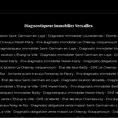
Diagnostiqueur immobilier Versailles
.
cation Saint-Germain-en-Laye
-
Diagnostic immobilier Louveciennes
-
Plomb a
 travaux Mareil-Marly
-
Prix diagnostic immobilier Le-Chesnay-rocquencourt
iagnostiqueur immobilier Saint-Germain-en-Laye
-
Diagnostic immobilier Ma
 location L'Étang-la-Ville
-
Diagnostic immobilier Saint-Germain-en-Laye
-
Di
Mareil-Marly
-
Prix diagnostic immobilier Mareil-Marly
-
Diagnostic obligatoire
ic location Le Chesnay-rocquencourt
-
État des lieux Bailly
-
DPE Le-Chesnay-
-Roi
-
Amiante avant travaux Fontenay-le-Fleury
-
Prix diagnostic immobilie
-
État des lieux Saint-Germain-en-Laye
-
Diagnostic location Versailles
-
Diagno
mmobilier L'Étang-la-Ville
-
DPE Mareil-Marly
-
Prix diagnostic immobilier Bail
stiqueur immobilier Bailly
-
Diagnostiqueur immobilier Mareil-Marly
-
DPE Ver
 vente L'Étang-la-Ville
-
DPE Le Vésinet
-
État des lieux Chambourcy
-
Prix dia
avaux Noisy-le-Roi
-
Diagnostic obligatoire vente maison Saint-Germain-en-L
a-Ville
-
Diagnostic obligatoire vente maison Le-Chesnay-Rocquencourt
-
Dia
tang-la-ville
-
Diagnostic obligatoire vente maison Bailly
-
Amiante avant trav